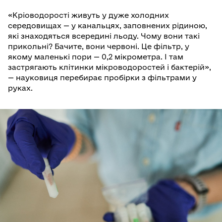
«Кріоводорості живуть у дуже холодних
середовищах — у канальцях, заповнених рідиною,
які знаходяться всередині льоду. Чому вони такі
прикольні? Бачите, вони червоні. Це фільтр, у
якому маленькі пори — 0,2 мікрометра. І там
застрягають клітинки мікроводоростей і бактерій»,
— науковиця перебирає пробірки з фільтрами у
руках.