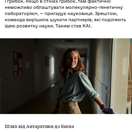
і грибок. Якщо в стінах грибок, там фактично
неможливо облаштувати молекулярно-генетичну
лабораторію», — пригадує науковиця. Зрештою,
команда вирішила шукати партнерів, які поділяють
ідею розвитку науки. Таким став КАІ.
Шлях від Антарктики до Києва