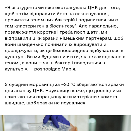
«Я зі студентами вже екстрагувала ДНК для того,
щоб потім відправити його на секвенування,
прочитати геном цих бактерій і подивитися, чи є
там кластери генів біосинтезу⁷. Але паралельно,
позаяк життя коротке і треба поспішати, ми
відправили ці ж зразки німецьким партнерам, щоб
вони швиденько починали їх вирощувати й
досліджувати, як це безпосередньо відбувається в
культурі. Бо ми будемо вивчати, як це закодовано в
геномі, а вони — як ці бактерії поводяться в
культурі», — розповідає Марія.
У сусідній морозилці за −20 °C зберігаються зразки
для аналізу ДНК. Науковиця каже, що дослідники
намагаються опрацьовувати матеріали якомога
швидше, щоб зразки не псувалися.