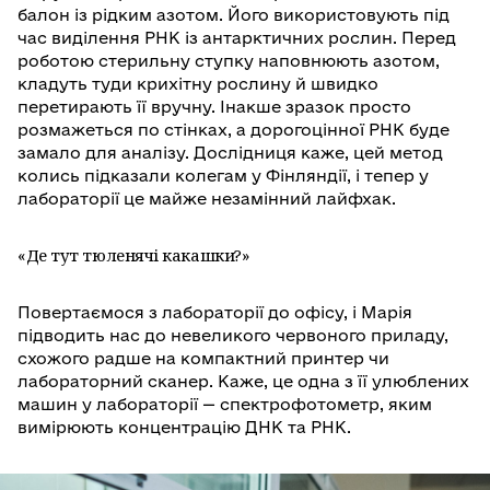
балон із рідким азотом. Його використовують під
час виділення РНК із антарктичних рослин. Перед
роботою стерильну ступку наповнюють азотом,
кладуть туди крихітну рослину й швидко
перетирають її вручну. Інакше зразок просто
розмажеться по стінках, а дорогоцінної РНК буде
замало для аналізу. Дослідниця каже, цей метод
колись підказали колегам у Фінляндії, і тепер у
лабораторії це майже незамінний лайфхак.
«Де тут тюленячі какашки?»
Повертаємося з лабораторії до офісу, і Марія
підводить нас до невеликого червоного приладу,
схожого радше на компактний принтер чи
лабораторний сканер. Каже, це одна з її улюблених
машин у лабораторії — спектрофотометр, яким
вимірюють концентрацію ДНК та РНК.