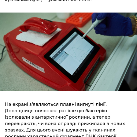
На екрані з’являються плавні вигнуті лінії.
Дослідниця пояснює: раніше цю бактерію
ізолювали з антарктичної рослини, а тепер
перевіряють, чи вона справді прижилася в нових
зразках. Для цього вчені шукають у тканинах
рослини характерний фрагмент ДНК бактерії.