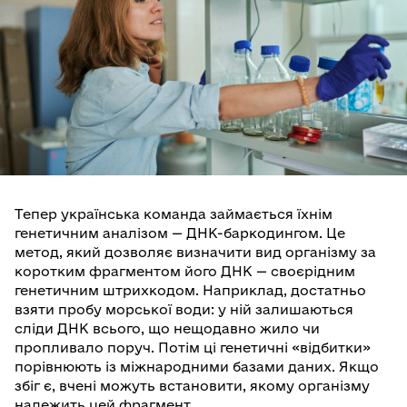
Тепер українська команда займається їхнім
генетичним аналізом — ДНК-баркодингом. Це
метод, який дозволяє визначити вид організму за
коротким фрагментом його ДНК — своєрідним
генетичним штрихкодом. Наприклад, достатньо
взяти пробу морської води: у ній залишаються
сліди ДНК всього, що нещодавно жило чи
пропливало поруч. Потім ці генетичні «відбитки»
порівнюють із міжнародними базами даних. Якщо
збіг є, вчені можуть встановити, якому організму
належить цей фрагмент.