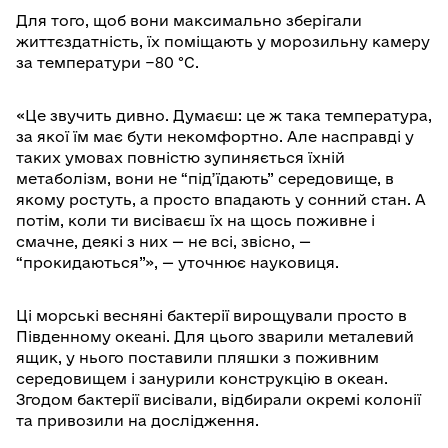
Для того, щоб вони максимально зберігали
життєздатність, їх поміщають у морозильну камеру
за температури −80 °C.
«Це звучить дивно. Думаєш: це ж така температура,
за якої їм має бути некомфортно. Але насправді у
таких умовах повністю зупиняється їхній
метаболізм, вони не “під’їдають” середовище, в
якому ростуть, а просто впадають у сонний стан. А
потім, коли ти висіваєш їх на щось поживне і
смачне, деякі з них — не всі, звісно, —
“прокидаються”», — уточнює науковиця.
Ці морські весняні бактерії вирощували просто в
Південному океані. Для цього зварили металевий
ящик, у нього поставили пляшки з поживним
середовищем і занурили конструкцію в океан.
Згодом бактерії висівали, відбирали окремі колонії
та привозили на дослідження.