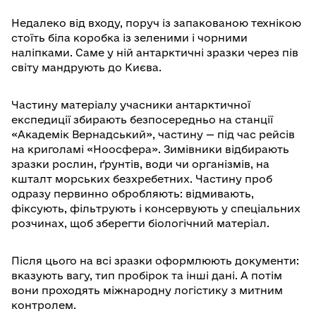
Недалеко від входу, поруч із запакованою технікою
стоїть біла коробка із зеленими і чорними
наліпками. Саме у ній антарктичні зразки через пів
світу мандрують до Києва.
Частину матеріалу учасники антарктичної
експедиції збирають безпосередньо на станції
«Академік Вернадський», частину — під час рейсів
на криголамі «Ноосфера». Зимівники відбирають
зразки рослин, ґрунтів, води чи організмів, на
кшталт морських безхребетних. Частину проб
одразу первинно обробляють: відмивають,
фіксують, фільтрують і консервують у спеціальних
розчинах, щоб зберегти біологічний матеріал.
Після цього на всі зразки оформлюють документи:
вказують вагу, тип пробірок та інші дані. А потім
вони проходять міжнародну логістику з митним
контролем.