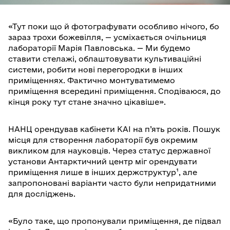
«Тут поки що й фотографувати особливо нічого, бо
зараз трохи божевілля, — усміхається очільниця
лабораторії Марія Павловська. — Ми будемо
ставити стелажі, облаштовувати культиваційні
системи, робити нові перегородки в інших
приміщеннях. Фактично монтуватимемо
приміщення всередині приміщення. Сподіваюся, до
кінця року тут стане значно цікавіше».
НАНЦ орендував кабінети КАІ на п’ять років. Пошук
місця для створення лабораторії був окремим
викликом для науковців. Через статус державної
установи Антарктичний центр міг орендувати
приміщення лише в інших держструктур¹, але
запропоновані варіанти часто були непридатними
для досліджень.
«Було таке, що пропонували приміщення, де підвал