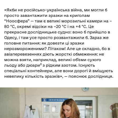
«Якби не російсько-українська війна, ми могли б
просто завантажити зразки на криголам
“Ноосфера” — там є великі морозильні камери на –
80 °C, окремі відсіки на –20 °C і на +4 °C. Це
прекрасне дослідницьке судно: воно б прийшло в
Одесу, і там усе просто розвантажили б. Зараз же
головне питання: як довезти ці зразки
нерозмороженими? Літаком! Але це складно, бо в
авіаперевезеннях діють жорсткі обмеження: не
можна взяти, наприклад, великі об’єми сухого
льоду або дюари² з рідким азотом. Існують
спеціальні контейнери, але вони дорогі й вміщують
невелику кількість зразків», — пояснює дослідниця.