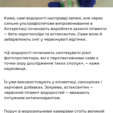
Каже, самі водорості насправді зелені, але через
сильне ультрафіолетове випромінювання в
Антарктиці починають виробляти захисні пігменти
— бета-каротиноїди та астаксантин. Саме вони й
забарвлюють сніг у червонуваті відтінки.
«Ці водорості починають синтезувати різні
фотопротектори, які є перспективними саме з
точки зору дослідження таких сполук», — каже
науковиця.
Їх уже використовують у косметиці, санскрінах і
харчових добавках. Зокрема, астаксантин —
червоний пігмент водоростей — вважають
потужним антиоксидантом.
Поруч із морозильними камерами стоїть великий