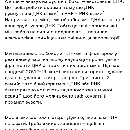
А в цій — вказує на сусідній бокс, — екстракція ДНК.
Це треба робити окремо, тому що ДНК
руйнується ДНКазами⁵, а РНК – РНКазами⁶.
Наприклад, це місце ми обробляємо ДНКазою, щоб
вона зруйнувала ДНК. Тобто це такі процеси, які
між собою не сильно поєднаєш», — починає
«екскурсію» приміщенням очільниця лабораторії.
Ми підходимо до боксу з ПЛР-ампліфікатором у
реальному часі, на якому науковці «прочитують»
фрагменти ДНК антарктичних організмів. Під час
пандемії COVID-19 схожі системи використовували
для тестування на коронавірус. Принцип той
самий: потрібний фрагмент ДНК або РНК
багаторазово копіюють за допомогою хімічної
реакції, щоб його можна було зафіксувати й
проаналізувати.
Марія вмикає комп’ютер: «Думаю, який вам ПЛР
показати. Треба якийсь хороший — щоб він
красивим був», — усміхається вона.