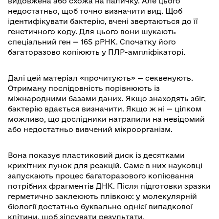
видовжена або схожа на паличку. Але цього
недостатньо, щоб точно визначити вид. Щоб
ідентифікувати бактерію, вчені звертаються до її
генетичного коду. Для цього вони шукають
спеціальний ген — 16S рРНК. Спочатку його
багаторазово копіюють у ПЛР-ампліфікаторі.
Далі цей матеріал «прочитують» — секвенують.
Отриману послідовність порівнюють із
міжнародними базами даних. Якщо знаходять збіг,
бактерію вдається визначити. Якщо ж ні — цілком
можливо, що дослідники натрапили на невідомий
або недостатньо вивчений мікроорганізм.
Вона показує пластиковий диск із десятками
крихітних лунок для реакцій. Саме в них науковці
запускають процес багаторазового копіювання
потрібних фрагментів ДНК. Після підготовки зразки
герметично заклеюють плівкою: у молекулярній
біології достатньо буквально однієї випадкової
клітини, щоб зіпсувати результати.