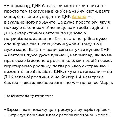
«Наприклад, ДНК банана ви можете виділити от
просто там (вказує на вікно): на узбіччі сісти, взяти
мило, сіль, спирт, виділити ДНК
банана
— і
візуально його побачите. Це дуже проста річ, яку я
показую школярам. Але якщо вам треба виділити
ДНК антарктичної бактерії, то це зовсім
нетривіальне завдання. Для цього потрібна дуже
специфічна хімія, специфічні умови. Тому що її
дуже мало. Банан — величезна штука з купою ДНК.
А бактерія дуже-дуже дрібна. І, наприклад, якщо ми
працюємо із зеленою рослинкою, ми подрібнюємо,
перетираємо рослину, потім робимо екстракцію. І
виходить, що більшість ДНК, яку ми отримали, — це
ДНК зеленої рослини, а не бактерії. А нам треба
бактерія, яка живе всередині неї», — пояснює Марія.
Евакуйована центрифуга
«Зараз я вам покажу центрифугу з суперісторією»,
— інтригує керівниця лабораторії полярної біології.