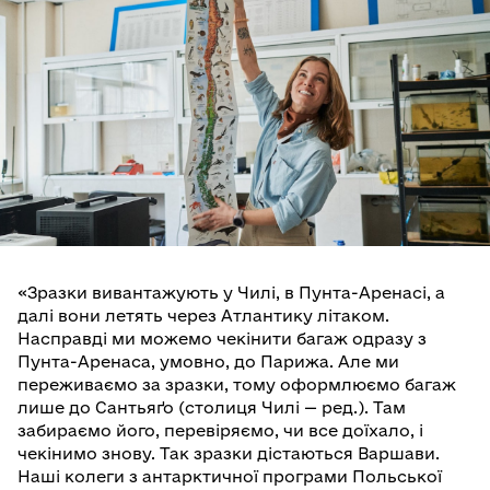
«Зразки вивантажують у Чилі, в Пунта-Аренасі, а
далі вони летять через Атлантику літаком.
Насправді ми можемо чекінити багаж одразу з
Пунта-Аренаса, умовно, до Парижа. Але ми
переживаємо за зразки, тому оформлюємо багаж
лише до Сантьяґо (столиця Чилі — ред.). Там
забираємо його, перевіряємо, чи все доїхало, і
чекінимо знову. Так зразки дістаються Варшави.
Наші колеги з антарктичної програми Польської