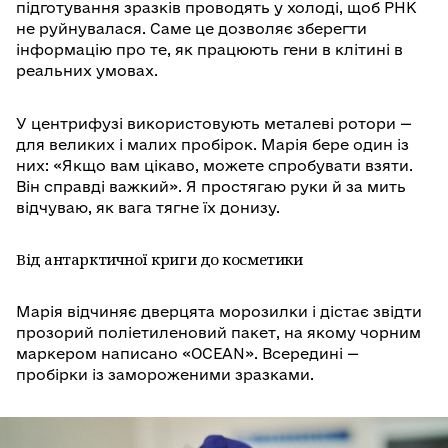
підготування зразків проводять у холоді, щоб РНК
не руйнувалася. Саме це дозволяє зберегти
інформацію про те, як працюють гени в клітині в
реальних умовах.
У центрифузі використовують металеві ротори —
для великих і малих пробірок. Марія бере один із
них: «Якщо вам цікаво, можете спробувати взяти.
Він справді важкий». Я простягаю руки й за мить
відчуваю, як вага тягне їх донизу.
Від антарктичної криги до косметики
Марія відчиняє дверцята морозилки і дістає звідти
прозорий поліетиленовий пакет, на якому чорним
маркером написано «OCEAN». Всередині —
пробірки із замороженими зразками.