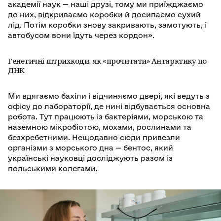
академії наук — наші друзі, тому ми приїжджаємо
до них, відкриваємо коробки й досипаємо сухий
лід. Потім коробки знову закривають, замотують, і
автобусом вони їдуть через кордон».
Генетичні штрихкоди: як «прочитати» Антарктику по
ДНК
Ми вдягаємо бахіли і відчиняємо двері, які ведуть з
офісу до лабораторії, де нині відбувається основна
робота. Тут працюють із бактеріями, морською та
наземною мікробіотою, мохами, рослинами та
безхребетними. Нещодавно сюди привезли
організми з морського дна — бентос, який
українські науковці досліджують разом із
польськими колегами.