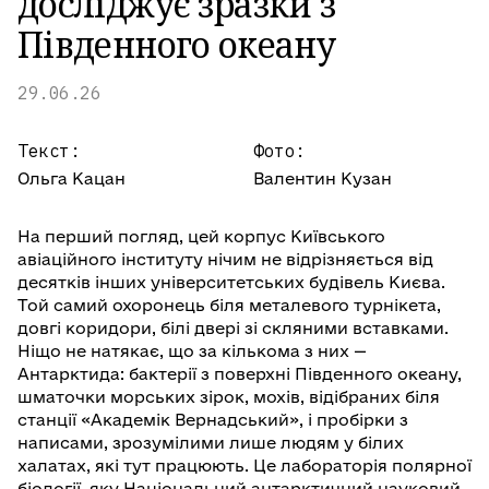
досліджує зразки з
Південного океану
29.06.26
Текст:
Фото:
Ольга Кацан
Валентин Кузан
На перший погляд, цей корпус Київського
авіаційного інституту нічим не відрізняється від
десятків інших університетських будівель Києва.
Той самий охоронець біля металевого турнікета,
довгі коридори, білі двері зі скляними вставками.
Ніщо не натякає, що за кількома з них —
Антарктида: бактерії з поверхні Південного океану,
шматочки морських зірок, мохів, відібраних біля
станції «Академік Вернадський», і пробірки з
написами, зрозумілими лише людям у білих
халатах, які тут працюють. Це лабораторія полярної
біології, яку Національний антарктичний науковий