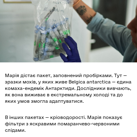
Марія дістає пакет, заповнений пробірками. Тут —
зразки мохів, у яких живе Belgica antarctica — єдина
комаха-ендемік Антарктиди. Дослідники вивчають,
як вона виживає в екстремальному холоді та до
яких умов змогла адаптуватися.
В інших пакетах — кріоводорості. Марія показує
фільтри з яскравими помаранчево-червоними
слідами.