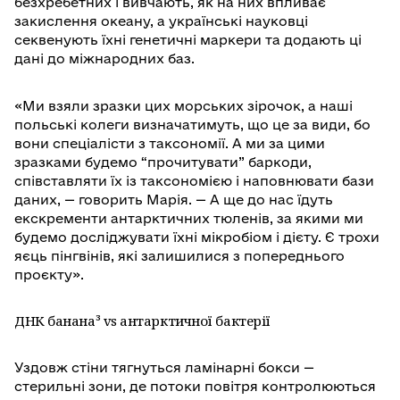
безхребетних і вивчають, як на них впливає
закислення океану, а українські науковці
секвенують їхні генетичні маркери та додають ці
дані до міжнародних баз.
«Ми взяли зразки цих морських зірочок, а наші
польські колеги визначатимуть, що це за види, бо
вони спеціалісти з таксономії. А ми за цими
зразками будемо “прочитувати” баркоди,
співставляти їх із таксономією і наповнювати бази
даних, — говорить Марія. — А ще до нас їдуть
екскременти антарктичних тюленів, за якими ми
будемо досліджувати їхні мікробіом і дієту. Є трохи
яєць пінгвінів, які залишилися з попереднього
проєкту».
ДНК банана³ vs антарктичної бактерії
Уздовж стіни тягнуться ламінарні бокси —
стерильні зони, де потоки повітря контролюються