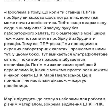
«Проблема в тому, що коли ти ставиш ПЛР і в
пробірку випадково щось потрапляє, воно теж
може почати копіюватися. Тобто якщо я зараз сяду
сюди в цьому одязі й засуну руку без
лабораторного халата, то біоматеріал з моєї шкіри
теж може потрапити в пробірку й забруднити
реакцію. Тому всі ПЛР-реакції ми проводимо в
окремих лабораторних халатах і працюємо з ними
тут, у цьому боксі. Тут вмикається ультрафіолетове
світло, і поки воно працює, відбувається
стерилізація. Потім ми закриваємо пробірки й
переносимо їх, інакше можемо просто розмножити
й накопіювати ДНК Марії Павловської. Це, в
принципі, не настільки цікаво», — жартує
дослідниця.
Марія підходить до столу з наборами для роботи з
різним матеріалом, зокрема виділення ДНК і РНК.