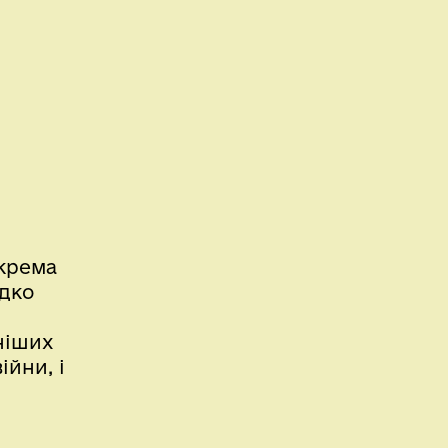
окрема
ідко
ніших
ійни, і