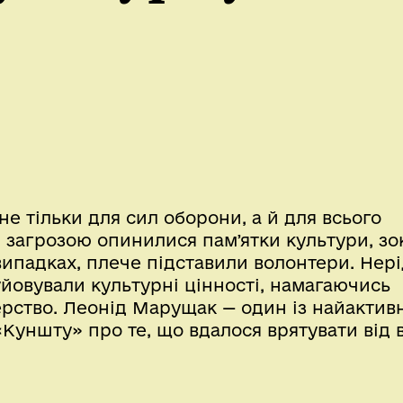
е тільки для сил оборони, а й для всього
 загрозою опинилися памʼятки культури, з
х випадках, плече підставили волонтери. Нер
йовували культурні цінності, намагаючись
рство. Леонід Марущак — один із найактив
«Куншту» про те, що вдалося врятувати від в