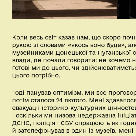
Коли весь світ казав нам, що скоро поч
рукою зі словами «якось воно буде», ал
музейниками Донецької та Луганської о
влади, де почали говорити: не хочемо н
готові ми до цього, чи здійснюватиметьс
цього потрібно.
Тоді панував оптимізм. Ми все проговор
потім сталося 24 лютого. Мені здавалос
евакуації історико-культурних цінносте
І оскільки ми низова недержавна ініціа
ДСНС, поліція і СБУ спрацюють як годи
й зателефонував в один із музеїв. Мені