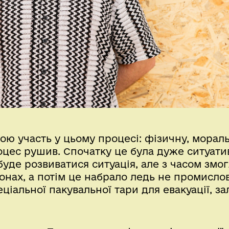
ою участь у цьому процесі: фізичну, мораль
роцес рушив. Спочатку це була дуже ситуати
 буде розвиватися ситуація, але з часом змо
онах, а потім це набрало ледь не промисло
ціальної пакувальної тари для евакуації, з