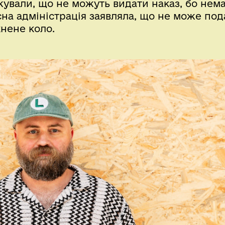
джували, що не можуть видати наказ, бо нем
асна адміністрація заявляла, що не може под
кнене коло.