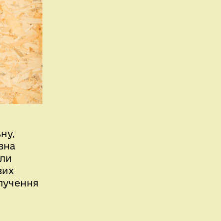
ну,
вна
гли
вих
алучення