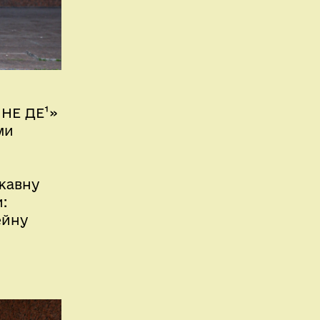
 НЕ ДЕ¹»
ми
і
ржавну
:
ейну