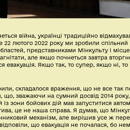
неться війна, українці традиційно відмахува
е 22 лютого 2022 року ми зробили спільний 
бластей, представниками Мінкульту і місце
агнітати, але якщо почнеться завтра вторгн
я евакуація. Якщо так, то супер, якщо ні, то
или, складалося враження, що не все так п
я, що, зважаючи на сумний досвід 2014 року
й із зони бойових дій мав запуститися авто
тива, це не наша справа. Я думав, що Мінкул
нниковий механізм, але вирішив усе ж пер
 відповіли, що евакуація не почалася, бо не