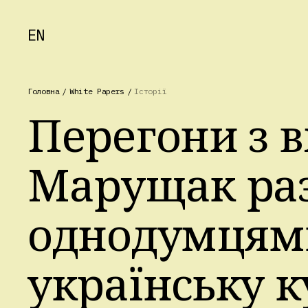
EN
Головна
/
White Papers
/
Історії
Перегони з в
Марущак раз
однодумцям
українську 