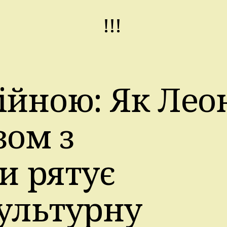
!!!
ійною: Як Лео
ом з
и рятує
культурну