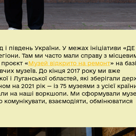
д і південь України. У межах ініціативи «ДЕ
егіони. Там ми часто мали справу з місцеви
 проєкт «
Музей відкрито на ремонт
» на баз
чих музеїв. До кінця 2017 року ми вже
ї і Луганської областей, які зберігали де
м на 2021 рік — із 75 музеями з усієї країни
жали на наші воркшопи. Ми сформували муз
о комунікувати, взаємодіяти, обмінюватися