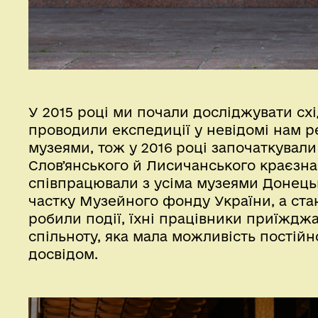
У 2015 році ми почали досліджувати схі
проводили експедиції у невідомі нам р
музеями, тож у 2016 році започаткували
Словʼянського й Лисичанського краєзнав
співпрацювали з усіма музеями Донецько
частку Музейного фонду України, а стано
робили події, їхні працівники приїжд
спільноту, яка мала можливість постійн
досвідом.