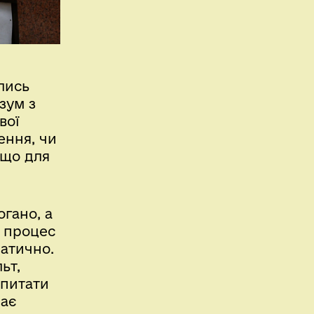
лись
зум з
вої
ення, чи
 що для
огано, а
, процес
матично.
ьт,
епитати
має