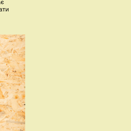
ає
ати