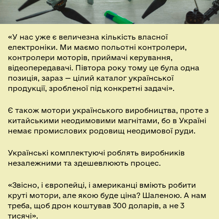
«У нас уже є величезна кількість власної
електроніки. Ми маємо польотні контролери,
контролери моторів, приймачі керування,
відеопередавачі. Півтора року тому це була одна
позиція, зараз — цілий каталог української
продукції, зробленої під конкретні задачі».
Є також мотори українського виробництва, проте з
китайськими неодимовими магнітами, бо в Україні
немає промислових родовищ неодимової руди.
Українські комплектуючі роблять виробників
незалежними та здешевлюють процес.
«Звісно, і європейці, і американці вміють робити
круті мотори, але якою буде ціна? Шаленою. А нам
треба, щоб дрон коштував 300 доларів, а не 3
тисячі».