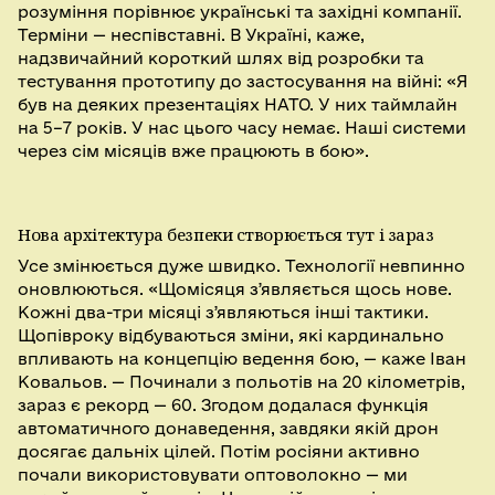
розуміння порівнює українські та західні компанії.
Терміни — неспівставні. В Україні, каже,
надзвичайний короткий шлях від розробки та
тестування прототипу до застосування на війні: «Я
був на деяких презентаціях НАТО. У них таймлайн
на 5–7 років. У нас цього часу немає. Наші системи
через сім місяців вже працюють в бою».
Нова архітектура безпеки створюється тут і зараз
Усе змінюється дуже швидко. Технології невпинно
оновлюються. «Щомісяця зʼявляється щось нове.
Кожні два-три місяці зʼявляються інші тактики.
Щопівроку відбуваються зміни, які кардинально
впливають на концепцію ведення бою, — каже Іван
Ковальов. — Починали з польотів на 20 кілометрів,
зараз є рекорд — 60. Згодом додалася функція
автоматичного донаведення, завдяки якій дрон
досягає дальніх цілей. Потім росіяни активно
почали використовувати оптоволокно — ми