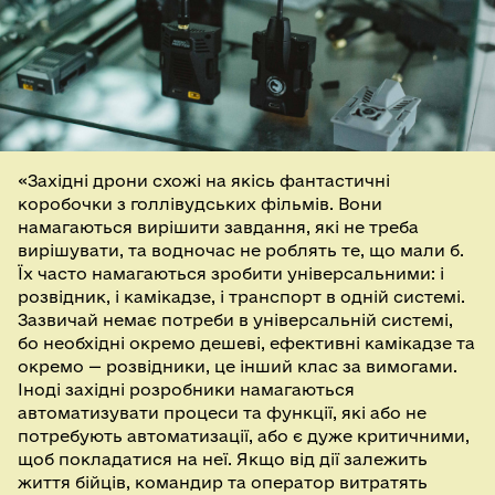
«Західні дрони схожі на якісь фантастичні
коробочки з голлівудських фільмів. Вони
намагаються вирішити завдання, які не треба
вирішувати, та водночас не роблять те, що мали б.
Їх часто намагаються зробити універсальними: і
розвідник, і камікадзе, і транспорт в одній системі.
Зазвичай немає потреби в універсальній системі,
бо необхідні окремо дешеві, ефективні камікадзе та
окремо — розвідники, це інший клас за вимогами.
Іноді західні розробники намагаються
автоматизувати процеси та функції, які або не
потребують автоматизації, або є дуже критичними,
щоб покладатися на неї. Якщо від дії залежить
життя бійців, командир та оператор витратять