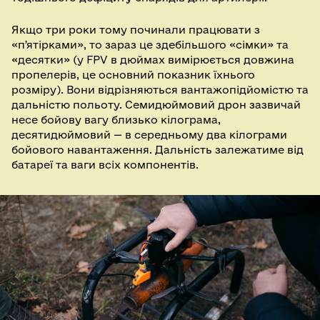
Якщо три роки тому починали працювати з
«пʼятірками», то зараз це здебільшого «сімки» та
«десятки» (у FPV в дюймах вимірюється довжина
пропелерів, це основний показник їхнього
розміру). Вони відрізняються вантажопідйомістю та
дальністю польоту. Семидюймовий дрон зазвичай
несе бойову вагу близько кілограма,
десятидюймовий — в середньому два кілограми
бойового навантаження. Дальність залежатиме від
батареї та ваги всіх компонентів.