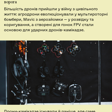
ворога
Більшість дронів прийшли у війну з цивільного
життя: агродрони еволюціонували у мультироторні
бомбери, Mavic з аерозйомки — у розвідку та
коригування, а створені для гонок FPV стали
основою для ударних дронів-камікадзе.
Дрони-камікадзе існували й раніше, але саме