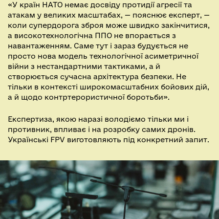
«У країн НАТО немає досвіду протидії агресії та
атакам у великих масштабах, — пояснює експерт, —
коли супердорога зброя може швидко закінчитися,
а високотехнологічна ППО не впорається з
навантаженням. Саме тут і зараз будується не
просто нова модель технологічної асиметричної
війни з нестандартними тактиками, а й
створюється сучасна архітектура безпеки. Не
тільки в контексті широкомасштабних бойових дій,
а й щодо контртерористичної боротьби».
Експертиза, якою наразі володіємо тільки ми і
противник, впливає і на розробку самих дронів.
Українські FPV виготовляють під конкретний запит.