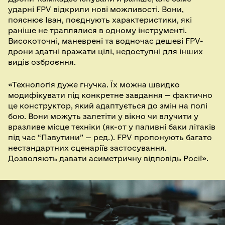
ударні FPV відкрили нові можливості. Вони,
пояснює Іван, поєднують характеристики, які
раніше не траплялися в одному інструменті.
Високоточні, маневрені та водночас дешеві FPV-
дрони здатні вражати цілі, недоступні для інших
видів озброєння.
«Технологія дуже гнучка. Їх можна швидко
модифікувати під конкретне завдання — фактично
це конструктор, який адаптується до змін на полі
бою. Вони можуть залетіти у вікно чи влучити у
вразливе місце техніки (як-от у паливні баки літаків
під час “Павутини” — ред.). FPV пропонують багато
нестандартних сценаріїв застосування.
Дозволяють давати асиметричну відповідь Росії».