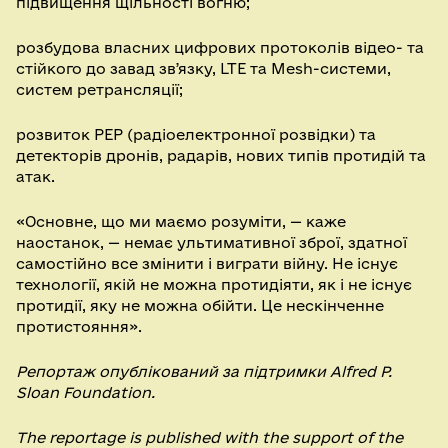
підвищення щільності вогню;
розбудова власних цифрових протоколів відео- та
стійкого до завад звʼязку, LTE та Mesh-системи,
систем ретрансляції;
розвиток РЕР (радіоелектронної розвідки) та
детекторів дронів, радарів, нових типів протидій та
атак.
«Основне, що ми маємо розуміти, — каже
наостанок, — немає ультимативної зброї, здатної
самостійно все змінити і виграти війну. Не існує
технології, якій не можна протидіяти, як і не існує
протидії, яку не можна обійти. Це нескінченне
протистояння».
Репортаж опублікований за підтримки Alfred P.
Sloan Foundation.
The reportage is published with the support of the