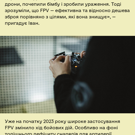
дрони, почепили бімбу і зробили ураження. Тоді
зрозуміли, що FPV — ефективна та відносно дешева
зброя порівняно з цілями, які вона знищує», —
пригадує Іван.
Уже на початку 2023 року широке застосування
FPV змінило хід бойових дій. Особливо на фоні
тодішнього дефіциту снарядів для артилерії.