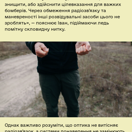
знищити, або здійснити цілевказання для важких
бомберів. Через обмеження радіозвʼязку та
маневреності інші розвідувальні засоби цього не
зроблять», — пояснює Іван, підіймаючи ледь
помітну скловидну нитку.
Однак важливо розуміти, що оптика не витісняє
радіозвʼязок, а системи донаведення не замінюють