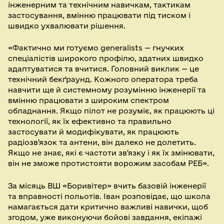
інженерним та технічним навичкам, тактикам
застосування, вмінню працювати під тиском і
швидко ухвалювати рішення.
«Фактично ми готуємо generalists — гнучких
спеціалістів широкого профілю, здатних швидко
адаптуватися та вчитися. Головний виклик — це
технічний бекґраунд. Кожного оператора треба
навчити ще й системному розумінню інженерії та
вмінню працювати з широким спектром
обладнання. Якщо пілот не розуміє, як працюють ці
технології, як їх ефективно та правильно
застосувати й модифікувати, як працюють
радіозвʼязок та антени, він далеко не долетить.
Якщо не знає, які є частоти звʼязку і як їх змінювати,
він не зможе протистояти ворожим засобам РЕБ».
За місяць ВШ «Боривітер» вчить базовій інженерії
та вправності польотів. Іван розповідає, що школа
намагається дати критично важливі навички, щоб
згодом, уже виконуючи бойові завдання, екіпажі