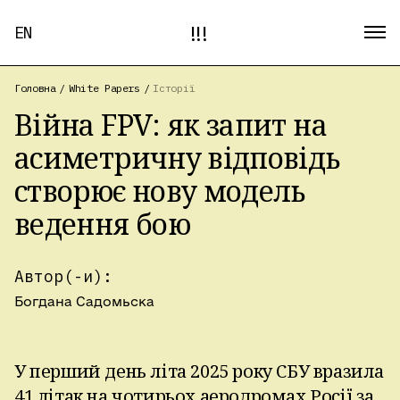
!!!
EN
Головна
/
White Papers
/
Історії
Війна FPV: як запит на
асиметричну відповідь
створює нову модель
ведення бою
Автор(-и):
Богдана Садомьска
У перший день літа 2025 року СБУ вразила
41 літак на чотирьох аеродромах Росії за