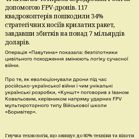
допомогою FPV-дронів. 117
квадрокоптерів пошкодили 34%
стратегічних носіїв крилатих ракет,
завдавши збитків на понад 7 мільярдів
доларів.
Операція «Павутина» показала: безпілотники
цивільного походження змінюють логіку сучасної
війни.
Про те, як еволюціонували дрони під час
російсько-української війни і чим унікальні
українські розробки, «Куншт» поговорив з Іваном
Ковальовим, керівником напряму ударних FPV
мультироторного типу Військової школи
«Боривітер».
Гнучка технологія, що знищує до 80% техніки та піхоти