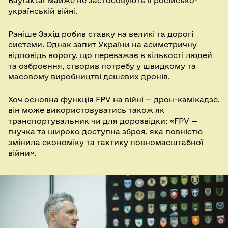
Bayraktar майже не застосовують в російсько-
українській війні.
Раніше Захід робив ставку на великі та дорогі
системи. Однак запит України на асиметричну
відповідь ворогу, що переважає в кількості людей
та озброєння, створив потребу у швидкому та
масовому виробництві дешевих дронів.
Хоч основна функція FPV на війні — дрон-камікадзе,
він може використовуватись також як
транспортувальник чи для дорозвідки: «FPV —
гнучка та широко доступна зброя, яка повністю
змінила економіку та тактику повномасштабної
війни».