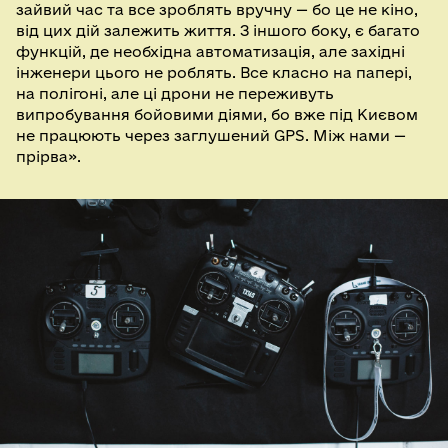
зайвий час та все зроблять вручну — бо це не кіно,
від цих дій залежить життя. З іншого боку, є багато
функцій, де необхідна автоматизація, але західні
інженери цього не роблять. Все класно на папері,
на полігоні, але ці дрони не переживуть
випробування бойовими діями, бо вже під Києвом
не працюють через заглушений GPS. Між нами —
прірва».