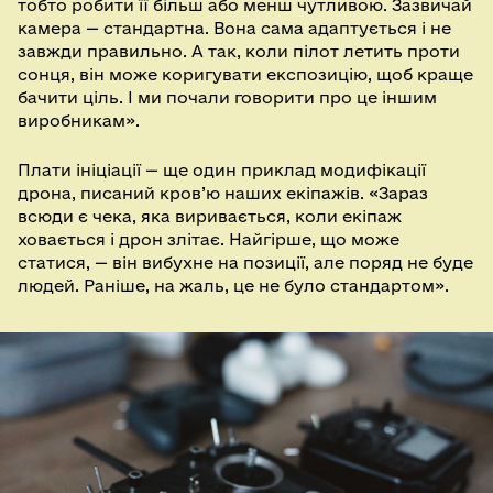
тобто робити її більш або менш чутливою. Зазвичай
камера — стандартна. Вона сама адаптується і не
завжди правильно. А так, коли пілот летить проти
сонця, він може коригувати експозицію, щоб краще
бачити ціль. І ми почали говорити про це іншим
виробникам».
Плати ініціації — ще один приклад модифікації
дрона, писаний кров’ю наших екіпажів. «Зараз
всюди є чека, яка виривається, коли екіпаж
ховається і дрон злітає. Найгірше, що може
статися, — він вибухне на позиції, але поряд не буде
людей. Раніше, на жаль, це не було стандартом».