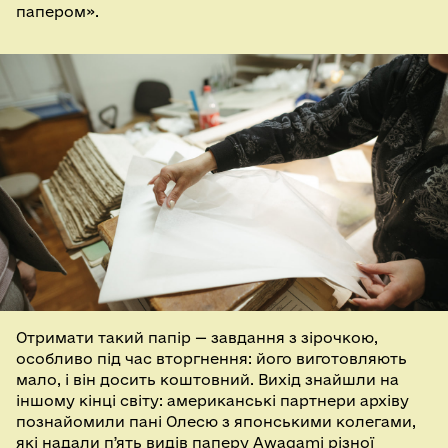
папером».
Отримати такий папір — завдання з зірочкою,
особливо під час вторгнення: його виготовляють
мало, і він досить коштовний. Вихід знайшли на
іншому кінці світу: американські партнери архіву
познайомили пані Олесю з японськими колегами,
які надали пʼять видів паперу Awagami різної