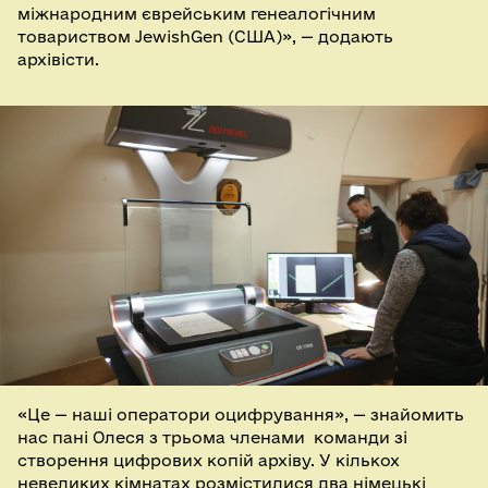
міжнародним єврейським генеалогічним
товариством JewishGen (США)», — додають
архівісти.
«Це — наші оператори оцифрування», — знайомить
нас пані Олеся з трьома членами команди зі
створення цифрових копій архіву. У кількох
невеликих кімнатах розмістилися два німецькі