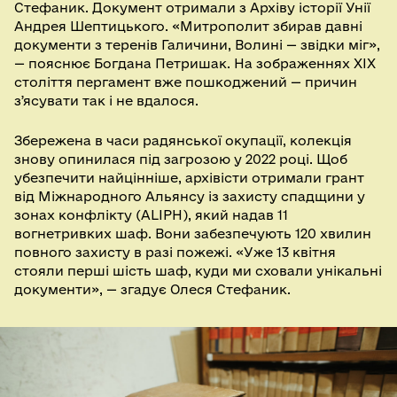
Стефаник. Документ отримали з Архіву історії Унії
Андрея Шептицького. «Митрополит збирав давні
документи з теренів Галичини, Волині — звідки міг»,
— пояснює Богдана Петришак. На зображеннях ХІХ
століття пергамент вже пошкоджений — причин
зʼясувати так і не вдалося.
Збережена в часи радянської окупації, колекція
знову опинилася під загрозою у 2022 році. Щоб
убезпечити найцінніше, архівісти отримали грант
від Міжнародного Альянсу із захисту спадщини у
зонах конфлікту (ALIPH), який надав 11
вогнетривких шаф. Вони забезпечують 120 хвилин
повного захисту в разі пожежі. «Уже 13 квітня
стояли перші шість шаф, куди ми сховали унікальні
документи», — згадує Олеся Стефаник.