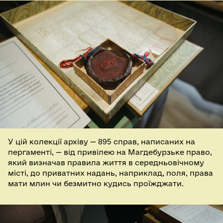
У цій колекції архіву — 895 справ, написаних на
пергаменті, — від привілею на Магдебурзьке право,
який визначав правила життя в середньовічному
місті, до приватних надань, наприклад, поля, права
мати млин чи безмитно кудись проїжджати.