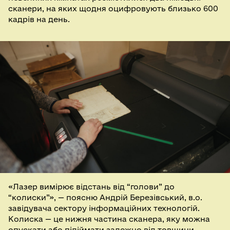
сканери, на яких щодня оцифровують близько 600
кадрів на день.
«Лазер вимірює відстань від “голови” до
“колиски”», — поясню Андрій Березівський, в.о.
завідувача сектору інформаційних технологій.
Колиска — це нижня частина сканера, яку можна
опускати або підіймати залежно від товщини