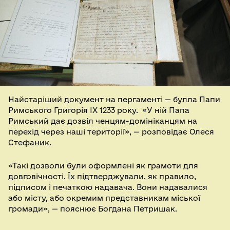
Найстаріший документ на пергаменті — булла Папи
Римського Григорія IX 1233 року. «У ній Папа
Римський дає дозвіл ченцям-домініканцям на
перехід через наші території», — розповідає Олеся
Стефаник.
«Такі дозволи були оформлені як грамоти для
довговічності. Їх підтверджували, як правило,
підписом і печаткою надавача. Вони надавалися
або місту, або окремим представникам міської
громади», — пояснює Богдана Петришак.