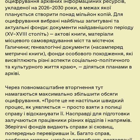
оцифрування архівних інформаційних ресурсів,
укладеної на 2026–2030 роки, в межах якої
планується створити понад мільйон копій. Для
оцифрування вибрані найбільш запитувані та
актуальні фонди: документи найдавнішого періоду
(ХV–ХVІІІ століть) — актові книги, матеріали
місцевого самоврядування міст та містечок
Галичини; генеалогічні документи (насамперед
метричні книги), фонди особового походження, які
висвітлюють різні аспекти соціально-політичного
та культурного життя краю», — діляться планами в
архіві.
Через повномасштабне вторгнення тут
намагаються максимально збільшити обсяги
оцифрування. «Проте це не настільки швидкий
процес, як уявляється — просто взяти з полиці
справу і відсканувати її. Насправді для підготовки
залучаються працівники різних відділів і напрямів.
Зберігачі фондів видають справи зі сховищ,
попередньо перевіривши їх. Багато справ,
особливо метрик, негайно потребують реставрації,