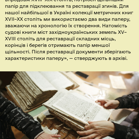
папір для підклеювання та реставрації згинів. Для
нашої найбільшої в Україні колекції метричних книг
XVII–XX століть ми використаємо два види паперу,
зважаючи на хронологію їх створення. Натомість
судові книги міст західноукраїнських земель XV–
XVIII століть для реставрації складних місць,
корінців і берегів отримають папір меншої
щільності. Після реставрації документи зберігають
характеристики паперу», — стверджують в архіві.