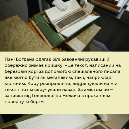
Пані Богдана одягає білі бавовняні рукавиці й
обережно знімає кришку: «Це текст, написаний на
березовій корі за допомогою спеціального писала,
яке могло бути як металевим, так і, наприклад,
кістяним. Кору розправляли, видряпували на ній
текст і потім скручували назад. За змістом це —
записка від Говенової до Нежича з проханням
повернути борг».