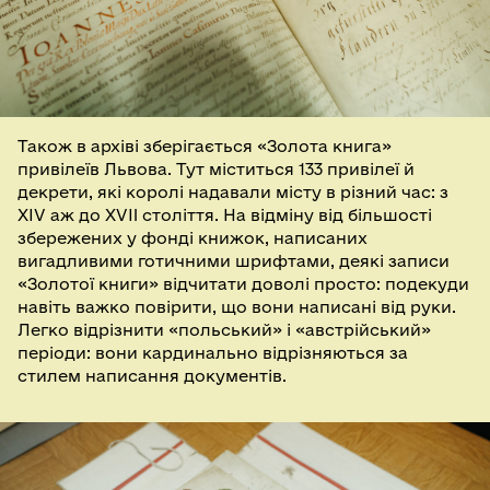
Також в архіві зберігається «Золота книга»
привілеїв Львова. Тут міститься 133 привілеї й
декрети, які королі надавали місту в різний час: з
XIV аж до XVII століття. На відміну від більшості
збережених у фонді книжок, написаних
вигадливими готичними шрифтами, деякі записи
«Золотої книги» відчитати доволі просто: подекуди
навіть важко повірити, що вони написані від руки.
Легко відрізнити «польський» і «австрійський»
періоди: вони кардинально відрізняються за
стилем написання документів.