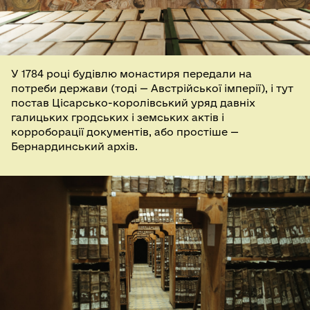
У 1784 році будівлю монастиря передали на
потреби держави (тоді — Австрійської імперії), і тут
постав Цісарсько-королівський уряд давніх
галицьких гродських і земських актів і
корроборації документів, або простіше —
Бернардинський архів.