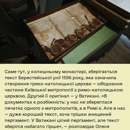
Саме тут, у колишньому монастирі, зберігається
текст Берестейської унії 1596 року, яка означила
створення греко-католицької церкви — обʼєднання
частини Київської митрополії з римо-католицькою
церквою. Другий її оригінал — у Ватикані. «В
документах є розбіжність: у нас не збереглася
печатка одного з митрополитів, а в Римі є. Але в нас
— дуже хороший текст, хоча трішки знищений
пергамент. У Ватикані цілий пергамент, але текст
зберігся набагато гірше», — розповідає Олеся