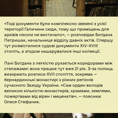
«Тоді документи були комплексно звезені з усієї
території Галичини сюди, тому що приміщень для
архівів ніколи не вистачало», — розповідає Богдана
Петришак, начальниця відділу давніх актів. Спершу
тут розмістилися судові документи XIV–XVIII
століть, а згодом нашарувалися інші колекції.
Пані Богдана з легкістю рухається коридорами між
стелажами: вона працює тут вже 21 рік. З-за полиць
визирають розписи XVII століття, зокрема —
бернардинські монастирі з різних регіонів
сучасного Заходу України. «Сам орден володів
великою кількістю монастирів, храмами, землями,
пожертвами від вірян і меценатів», — пояснює
Олеся Стефаник.