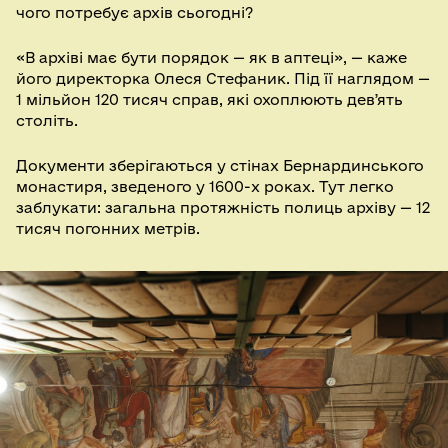
чого потребує архів сьогодні?
«В архіві має бути порядок — як в аптеці», — каже
його директорка Олеся Стефаник. Під її наглядом —
1 мільйон 120 тисяч справ, які охоплюють девʼять
століть.
Документи зберігаються у стінах Бернардинського
монастиря, зведеного у 1600-х роках. Тут легко
заблукати: загальна протяжність полиць архіву — 12
тисяч погонних метрів.