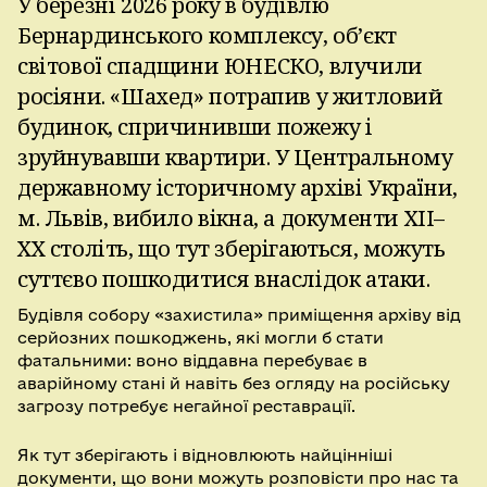
У березні 2026 року в будівлю
Бернардинського комплексу, обʼєкт
світової спадщини ЮНЕСКО, влучили
росіяни. «Шахед» потрапив у житловий
будинок, спричинивши пожежу і
зруйнувавши квартири. У Центральному
державному історичному архіві України,
м. Львів, вибило вікна, а документи XII–
XX століть, що тут зберігаються, можуть
суттєво пошкодитися внаслідок атаки.
Будівля собору «захистила» приміщення архіву від
серйозних пошкоджень, які могли б стати
фатальними: воно віддавна перебуває в
аварійному стані й навіть без огляду на російську
загрозу потребує негайної реставрації.
Як тут зберігають і відновлюють найцінніші
документи, що вони можуть розповісти про нас та