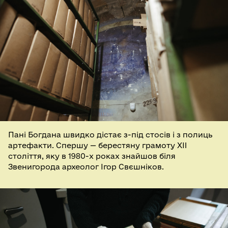
Пані Богдана швидко дістає з-під стосів і з полиць
артефакти. Спершу — берестяну грамоту XII
століття, яку в 1980-х роках знайшов біля
Звенигорода археолог Ігор Свєшніков.