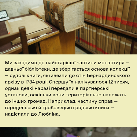
Ми заходимо до найстарішої частини монастиря —
давньої бібліотеки, де зберігається основа колекції
— судові книги, які звезли до стін Бернардинського
архіву в 1784 році. Спершу їх налічувалося 12 тисяч,
однак деякі наразі передали в партнерські
установи, оскільки вони територіально належать
до інших громад. Наприклад, частину справ —
городельські й гробовецькі гродські книги —
надіслали до Любліна.