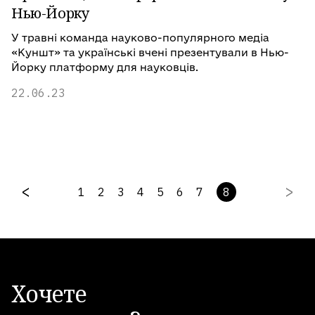
Нью-Йорку
У травні команда науково-популярного медіа
«Куншт» та українські вчені презентували в Нью-
Йорку платформу для науковців.
22.06.23
1
2
3
4
5
6
7
8
Хочете